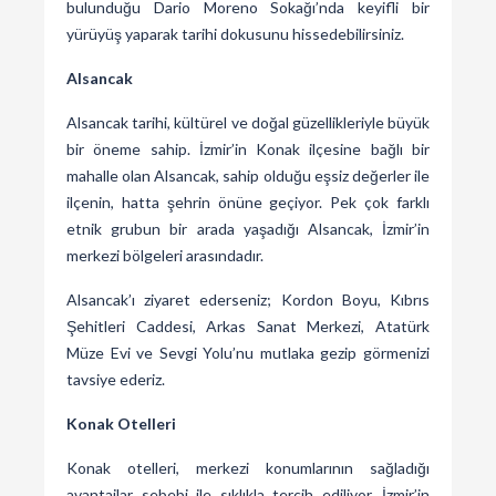
bulunduğu Dario Moreno Sokağı’nda keyifli bir
yürüyüş yaparak tarihi dokusunu hissedebilirsiniz.
Alsancak
Alsancak tarihi, kültürel ve doğal güzellikleriyle büyük
bir öneme sahip. İzmir’in Konak ilçesine bağlı bir
mahalle olan Alsancak, sahip olduğu eşsiz değerler ile
ilçenin, hatta şehrin önüne geçiyor. Pek çok farklı
etnik grubun bir arada yaşadığı Alsancak, İzmir’in
merkezi bölgeleri arasındadır.
Alsancak’ı ziyaret ederseniz; Kordon Boyu, Kıbrıs
Şehitleri Caddesi, Arkas Sanat Merkezi, Atatürk
Müze Evi ve Sevgi Yolu’nu mutlaka gezip görmenizi
tavsiye ederiz.
Konak Otelleri
Konak otelleri, merkezi konumlarının sağladığı
avantajlar sebebi ile sıklıkla tercih ediliyor. İzmir’in